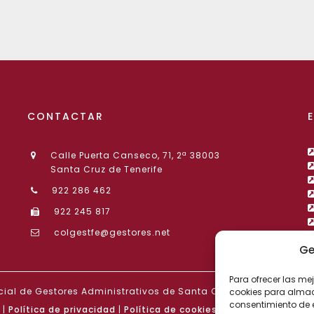
CONTACTAR
Calle Puerta Canseco, 71, 2ª 38003
Santa Cruz de Tenerife
922 286 462
922 245 817
colgestfe@gestores.net
Ge
Para ofrecer las me
cial de Gestores Administrativos de Santa Cruz de Tenerife. De
cookies para almace
consentimiento de 
|
Política de privacidad
|
Política de cookies
|
Declaración de ac